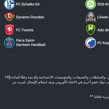
العروض في المتجر الإلكتروني مخصصة حصريًا للعملاء التجاريين، والسلطات، والجمعيات، والمؤسسات الاجتماعية والدينية وفقًا للمادة §14 BGB. عرضنا غير موجه للمستهلكين وفقًا للمادة §13 BGB. يخضع للتغييرات الفنية وتغييرات
مة ضريبة المبيعات الألمانية (19%)، والتي ستُسترد بعد وصول البضائع إلى دولة عضو أخرى في الاتحاد الأوروبي وبعد استلام الإيصال. لمزيد من