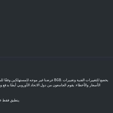
** ينطبق فقط على النطاق البري. بالنسبة لعمليات التسليم نحو الجزر، سيتم احتساب رسوم الجزيرة تلقائيا.