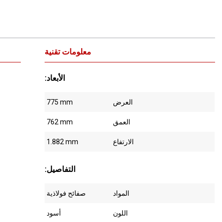
معلومات تقنية
:الأبعاد
العرض
775 mm
العمق
762 mm
الارتفاع
1.882 mm
:التفاصيل
المواد
صفائح فولاذية
اللون
أسود