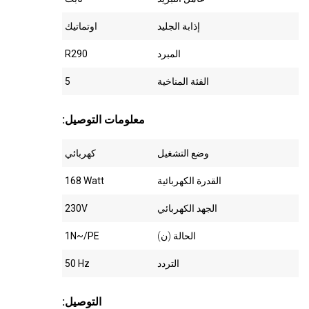
إذابة الجليد
اوتماتيك
المبرد
R290
الفئة المناخية
5
:معلومات التوصيل
وضع التشغيل
كهربائي
القدرة الكهربائية
168 Watt
الجهد الكهربائي
230V
الحالة (ن)
1N~/PE
التردد
50 Hz
:التوصيل