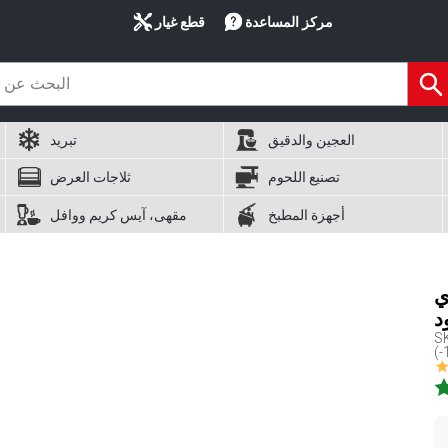
مركز المساعدة
قطع غيار
العجين والدقيق
تبريد
تصنيع اللحوم
ثلاجات العرض
أجهزة المطبخ
مقهى، آيس كريم ووافل
وف -
د
S