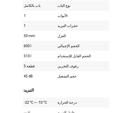
نوع الباب
باب بالكامل
الأبواب
1
حجرات التبريد
1
العزل
50 mm
الحجم الإجمالي
600 l
الحجم القابل للإستخدام
510 l
رفوف التخزين
قطعة 5
حجم التشغيل
45 dB
:التبريد
درجة الحرارة
-22 °C ~ -10 °C
عامل التبريد
ثابت