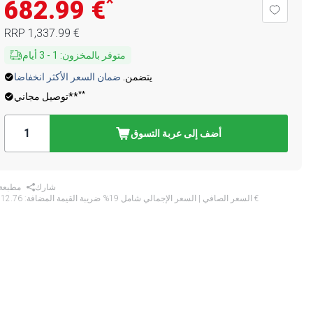
*
‏682.99 €
‏1,337.99 €
RRP
متوفر بالمخزون
:
1
-
3
أيام
يتضمن.
ضمان السعر الأكثر انخفاضا
**
توصيل مجاني**
أضف إلى عربة التسوق
شارك
مطبعة
‏812.76 €
* السعر الصافي | السعر الإجمالي شامل 19% ضريبة القيمة المضافة: