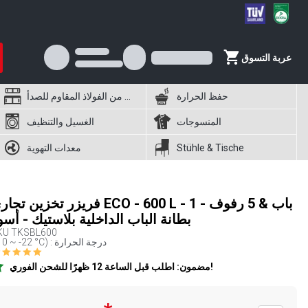
عربة التسوق
حفظ الحرارة
أثاث من الفولاذ المقاوم للصدأ
المنسوجات
الغسيل والتنظيف
Stühle & Tische
معدات التهوية
فريزر تخزين تجاري ECO - 600 L - 1 باب & 5 رف
بطانة الباب الداخلية بلاستيك - أسو
KU
TKSBL600
(-10 ~ -22 °C) : درجة الحرارة
مضمون: اطلب قبل الساعة 12 ظهرًا للشحن الفوري!