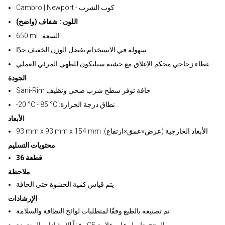
Cambro | Newport - كوب الشرب
اللون : شفاف (واضح)
650 ml : السعة
سهولة في الاستخدام بفضل الوزن الخفيف جدًا
غطاء زجاجي محكم الإغلاق مع حشية سيليكون للطهي المرئي العملي
الجودة
Sani-Rim حافة توفر سطح شرب صحي ونظيف
-20 °C - 85 °C :نطاق درجة الحرارة
الأبعاد
93 mm x 93 mm x 154 mm :الأبعاد الخارجية (عرض×عمق×ارتفاع)
محتويات التسليم
قطعة 36
ملاحظة
يتم قياس كمية الحشوة حتى الحافة
الإرشادات
تم تصنيعه بالطبع وفقًا لمتطلبات لوائح النظافة والسلامة