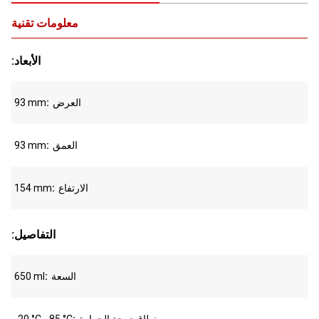
معلومات تقنية
:الأبعاد
العرض
93 mm
العمق
93 mm
الارتفاع
154 mm
:التفاصيل
السعة
650 ml