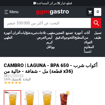
قطع غيار
مركز المساعدة
Menu
0
الغسيل
أثاث
أجهزة
تصنيع
العجين
مقهى،
ثلاجات
تبريد
شوّايات
أفران
أجهزة
التنظيف
من
المطبخ
اللحوم
والدقيق
آيس
العرض
الطهي
الفولاذ
كريم
المقاوم
ووافل
للصدأ
CAMBRO | LAGUNA - BPA أكواب شرب - 650
مل - شفافة - خالية من (قطعة x36)
SKU
LT22152
SAN-المادة: بلاستيك