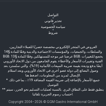
التواصل
تحذير قانوني
سياسة الخصوصية
شروط
العروض في المتجر الإلكتروني مخصصة حصريًا للعملاء التجاريين،
والسلطات، والجمعيات، والمؤسسات الاجتماعية والدينية وفقًا للمادة §14
BGB. عرضنا غير موجه للمستهلكين وفقًا للمادة §13 BGB. يخضع للتغييرات
الفنية وتغييرات الأسعار والأخطاء. يقوم الجامعون من دول الاتحاد الأوروبي
أيضًا بدفع وديعة بقيمة ضريبة المبيعات الألمانية (19%)، والتي ستُسترد بعد
وصول البضائع إلى دولة عضو أخرى في الاتحاد الأوروبي وبعد استلام
الإيصال. لمزيد من المعلومات، اضغط هنا.
* جميع الأسعار بالإضافة إلى ضريبة القيمة المضافة 19٪ ، بما في ذلك.
التوصيل
** ينطبق فقط على النطاق البري. بالنسبة لعمليات التسليم نحو الجزر، سيتم
احتساب رسوم الجزيرة تلقائيا.
Copyright 2004–
2026
© GGM Gastro International GmbH