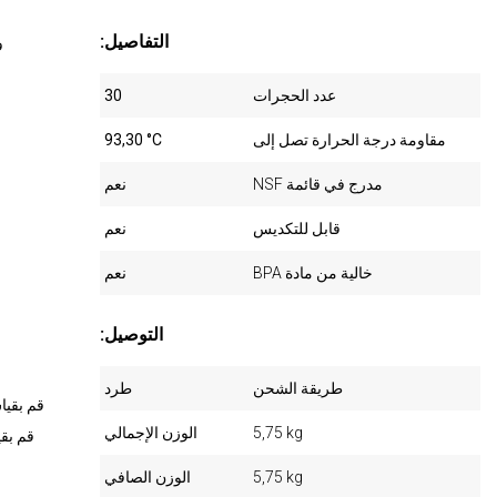
:التفاصيل
و
عدد الحجرات
30
مقاومة درجة الحرارة تصل إلى
93,30 °C
NSF مدرج في قائمة
نعم
قابل للتكديس
نعم
BPA خالية من مادة
نعم
:التوصيل
طريقة الشحن
طرد
قم بقيا
5,75 kg
الوزن الإجمالي
قم بقي
5,75 kg
الوزن الصافي