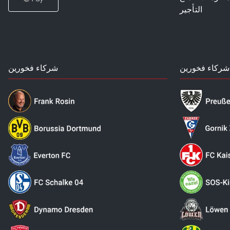
التأجير
شركاء فخورين
شركاء فخورين