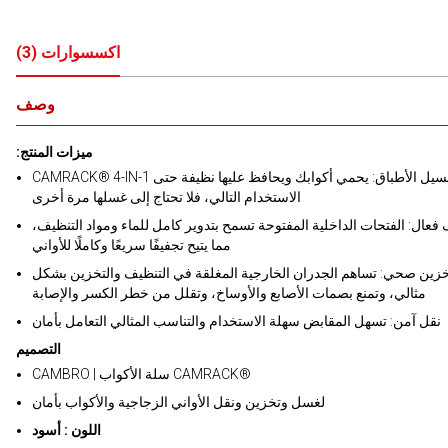
اكسسوارات
(
3
)
وصف
:ميزات المنتج
CAMRACK® 4-IN-1 نظام غسيل الأطباق: يحمي أكوابك ويحافظ عليها نظيفة حتى
الاستخدام التالي، فلا تحتاج إلى غسلها مرة أخرى
فعال: الفتحات الداخلية المفتوحة تسمح بتدوير كامل للماء ومواد التنظيف،
مما يتيح تجفيفًا سريعًا وكاملًا للأواني
زين صحي: تساهم الجدران الخارجية المغلقة في التنظيف والتخزين بشكل
مثالي، وتمنع بصمات الأصابع والأوساخ، وتقلل من خطر الكسر والإصابة
نقل آمن: تسهل المقابض سهلة الاستخدام والتناسب المثالي التعامل بأمان
التصميم
CAMBRO | سلة الأكواب CAMRACK®
لغسل وتخزين ونقل الأواني الزجاجية والأكواب بأمان
اللون : أسود