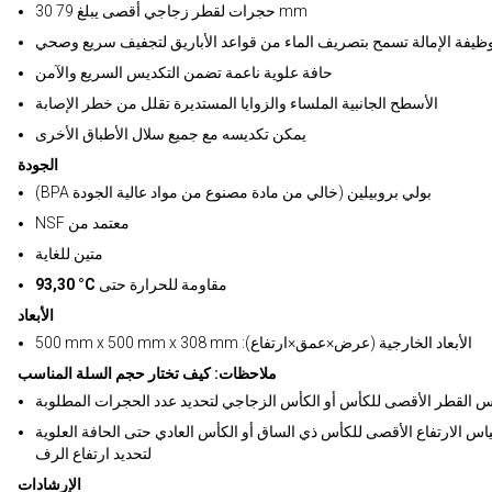
30 حجرات لقطر زجاجي أقصى يبلغ 79 mm
ظيفة الإمالة تسمح بتصريف الماء من قواعد الأباريق لتجفيف سريع وصحي
حافة علوية ناعمة تضمن التكديس السريع والآمن
الأسطح الجانبية الملساء والزوايا المستديرة تقلل من خطر الإصابة
يمكن تكديسه مع جميع سلال الأطباق الأخرى
الجودة
(BPA بولي بروبيلين (خالي من مادة مصنوع من مواد عالية الجودة
NSF معتمد من
متين للغاية
مقاومة للحرارة حتى
93,30 °C
الأبعاد
500 mm x 500 mm x 308 mm :الأبعاد الخارجية (عرض×عمق×ارتفاع)
ملاحظات: كيف تختار حجم السلة المناسب
س القطر الأقصى للكأس أو الكأس الزجاجي لتحديد عدد الحجرات المطلوبة
اس الارتفاع الأقصى للكأس ذي الساق أو الكأس العادي حتى الحافة العلوية
لتحديد ارتفاع الرف
الإرشادات