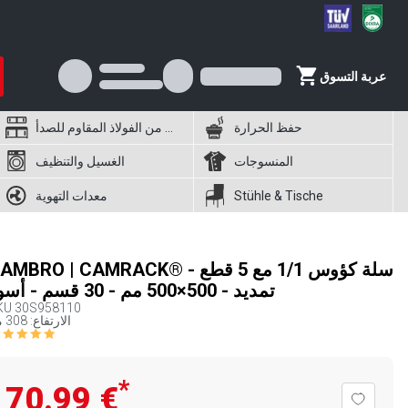
عربة التسوق
حفظ الحرارة
أثاث من الفولاذ المقاوم للصدأ
المنسوجات
الغسيل والتنظيف
Stühle & Tische
معدات التهوية
CAMBRO | CAMRACK® - سلة كؤوس 1/1 مع 5 ق
تمديد - 500×500 مم - 30 قسم - أسود
KU
30S958110
الارتفاع: 308 مم
*
‏70.99 €