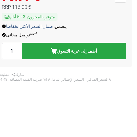
‏116.00 €
RRP
متوفر بالمخزون
:
3
-
5
أيام
يتضمن.
ضمان السعر الأكثر انخفاضا
**
توصيل مجاني**
أضف إلى عربة التسوق
شارك
مطبعة
‏84.48 €
* السعر الصافي | السعر الإجمالي شامل 19% ضريبة القيمة المضافة: