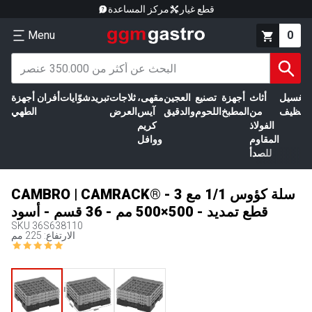
قطع غيار
مركز المساعدة
Menu
0
الغسيل
أثاث
أجهزة
تصنيع
العجين
مقهى،
ثلاجات
تبريد
شوّايات
أفران
أجهزة
التنظيف
من
المطبخ
اللحوم
والدقيق
آيس
العرض
الطهي
الفولاذ
كريم
المقاوم
ووافل
للصدأ
CAMBRO | CAMRACK® - سلة كؤوس 1/1 مع 3
قطع تمديد - 500×500 مم - 36 قسم - أسود
SKU
36S638110
الارتفاع: 225 مم