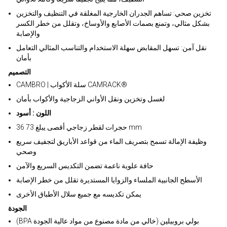
تخزين صحي: تساهم الجدران الخارجية المغلقة في التنظيف والتخزين
بشكل مثالي، وتمنع بصمات الأصابع والأوساخ، وتقلل من خطر الكسر
والإصابة
نقل آمن: تسهل المقابض سهلة الاستخدام والتناسب المثالي التعامل
بأمان
التصميم
CAMBRO | سلة الأكواب CAMRACK®
لغسل وتخزين ونقل الأواني الزجاجية والأكواب بأمان
اللون : أسود
36 حجرات لقطر زجاجي أقصى يبلغ 73 mm
وظيفة الإمالة تسمح بتصريف الماء من قواعد الأباريق لتجفيف سريع
وصحي
حافة علوية ناعمة تضمن التكديس السريع والآمن
الأسطح الجانبية الملساء والزوايا المستديرة تقلل من خطر الإصابة
يمكن تكديسه مع جميع سلال الأطباق الأخرى
الجودة
(BPA بولي بروبيلين (خالي من مادة مصنوع من مواد عالية الجودة