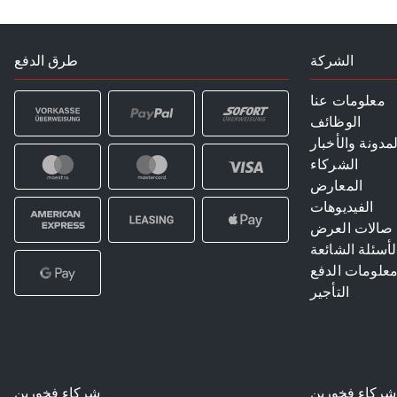
الشركة
طرق الدفع
معلومات عنا
الوظائف
لمدونة والأخبار
الشركاء
المعارض
الفيديوهات
صالات العرض
لأسئلة الشائعة
علومات الدفع
التأجير
شركاء فخورين
شركاء فخورين