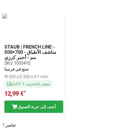
STAUB | FRENCH LINE -
مناشف الأطباق - 700×500
مم - أحمر كرزي
SKU
:
1003415
صنع في فرنسا
W 500 x D 320 x H 1 mm
متوفر بالمخزون
:
1
-
2
أيام
*
12,99 €
أضف إلى عربة التسوق
عناصر
1