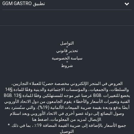
GGM GASTRO تطبيق
التواصل
تحذير قانوني
سياسة الخصوصية
شروط
العروض في المتجر الإلكتروني مخصصة حصريًا للعملاء التجاريين،
والسلطات، والجمعيات، والمؤسسات الاجتماعية والدينية وفقًا للمادة §14
BGB. عرضنا غير موجه للمستهلكين وفقًا للمادة §13 BGB. يخضع للتغييرات
الفنية وتغييرات الأسعار والأخطاء. يقوم الجامعون من دول الاتحاد الأوروبي
أيضًا بدفع وديعة بقيمة ضريبة المبيعات الألمانية (19%)، والتي ستُسترد بعد
وصول البضائع إلى دولة عضو أخرى في الاتحاد الأوروبي وبعد استلام
الإيصال. لمزيد من المعلومات، اضغط هنا.
* جميع الأسعار بالإضافة إلى ضريبة القيمة المضافة 19٪ ، بما في ذلك.
التوصيل