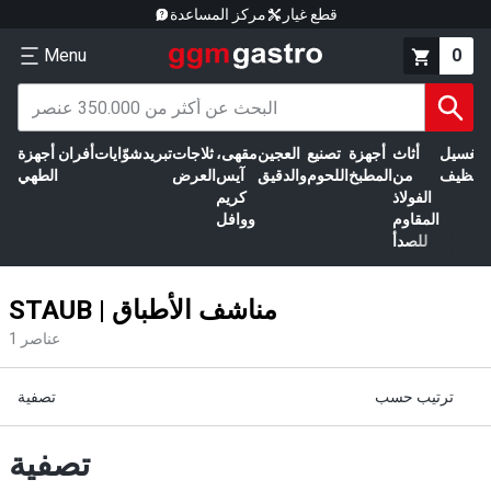
قطع غيار
مركز المساعدة
Menu
0
الغسيل
أثاث
أجهزة
تصنيع
العجين
مقهى،
ثلاجات
تبريد
شوّايات
أفران
أجهزة
التنظيف
من
المطبخ
اللحوم
والدقيق
آيس
العرض
الطهي
الفولاذ
كريم
المقاوم
ووافل
للصدأ
STAUB | مناشف الأطباق
عناصر
1
ترتيب حسب
تصفية
تصفية