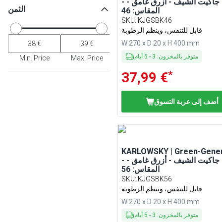
- جاكيت الشيف - أزرق غامق -
الثمن
المقاس: 46
SKU
:
KJGSBK46
قابل للتنفس، وينظم الرطوبة
W 270 x D 20 x H 400 mm
متوفر بالمخزون
:
3
-
5
أيام
Min. Price
Max. Price
*
37,99 €
أضف إلى عربة التسوق
KARLOWSKY | Green-Gener
- جاكيت الشيف - أزرق غامق -
المقاس: 56
SKU
:
KJGSBK56
قابل للتنفس، وينظم الرطوبة
W 270 x D 20 x H 400 mm
متوفر بالمخزون
:
3
-
5
أيام