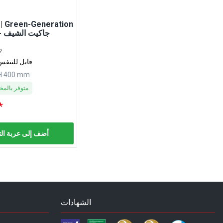
 Green-Generation
2
قابل للتنفس
 H 400 mm
متوفر بالم
*
أضف إلى عربة ال
الشهادات