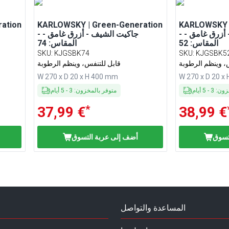
ation
KARLOWSKY | Green-Generation
KARLOWSKY |
- جاكيت الشيف - أزرق غامق -
- جاكيت الشيف - أزرق غامق -
المقاس: 52
المقاس: 74
SKU
:
KJGSBK74
SKU
:
KJGSBK5
، وينظم الرطوبة
قابل للتنفس، وينظم الرطوبة
W 270 x D 20 x H 400 mm
W 270 x D 20 x
خزون
:
3
-
5
أيام
متوفر بالمخزون
:
3
-
5
أيام
*
37,99 €
38,99 €
تسوق
أضف إلى عربة التسوق
المساعدة والتواصل