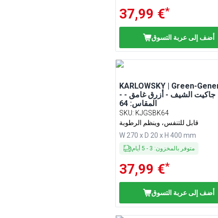
*
37,99 €
أضف إلى عربة التسوق
KARLOWSKY | Green-Gener
- جاكيت الشيف - أزرق غامق -
المقاس: 64
SKU
:
KJGSBK64
قابل للتنفس، وينظم الرطوبة
W 270 x D 20 x H 400 mm
متوفر بالمخزون
:
3
-
5
أيام
*
37,99 €
أضف إلى عربة التسوق