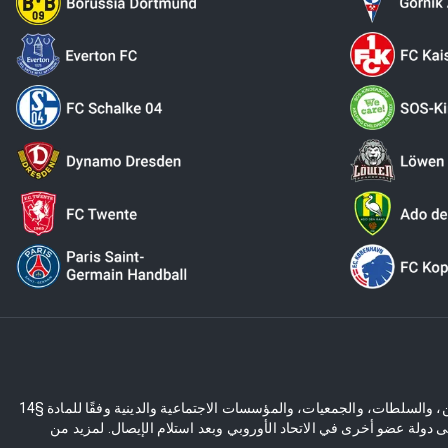
العروض في المتجر الإلكتروني مخصصة حصريًا للعملاء التجاريين، والسلطات، والجمعيات، والمؤسسات الاجتماعية والدينية وفقًا للمادة §14 BGB. عرضنا غير موجه للمستهلكين وفقًا للمادة §13 BGB. يخضع للتغييرات الفنية وتغييرات
مة ضريبة المبيعات الألمانية (19%)، والتي ستُسترد بعد وصول البضائع إلى دولة عضو أخرى في الاتحاد الأوروبي وبعد استلام الإيصال. لمزيد من