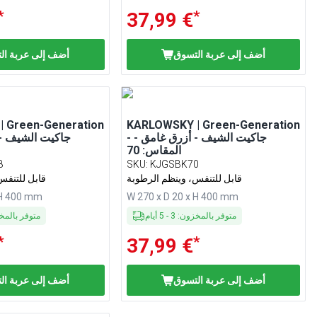
*
*
37,99 €
أضف إلى عربة التسوق
أضف إلى عربة ال
 Green-Generation
KARLOWSKY | Green-Generation
- جاكيت الشيف - أزرق غامق -
المقاس: 70
8
SKU
:
KJGSBK70
قابل للتنفس، وينظم الرطوبة
قابل للتنفس
 H 400 mm
W 270 x D 20 x H 400 mm
متوفر بالمخزون
:
3
-
5
أيام
متوفر بالم
*
*
37,99 €
أضف إلى عربة التسوق
أضف إلى عربة ال