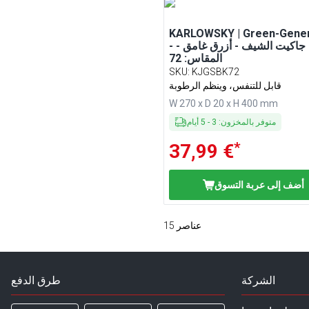
KARLOWSKY | Green-Gener
- جاكيت الشيف - أزرق غامق -
المقاس: 72
SKU
:
KJGSBK72
قابل للتنفس، وينظم الرطوبة
W 270 x D 20 x H 400 mm
متوفر بالمخزون
:
3
-
5
أيام
*
37,99 €
أضف إلى عربة التسوق
عناصر
15
الشركة
طرق الدفع