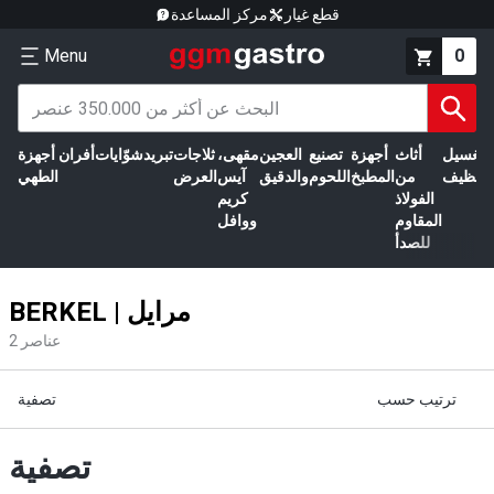
قطع غيار
مركز المساعدة
Menu
0
الغسيل
أثاث
أجهزة
تصنيع
العجين
مقهى،
ثلاجات
تبريد
شوّايات
أفران
أجهزة
التنظيف
من
المطبخ
اللحوم
والدقيق
آيس
العرض
الطهي
الفولاذ
كريم
المقاوم
ووافل
للصدأ
BERKEL | مرايل
عناصر
2
ترتيب حسب
تصفية
تصفية