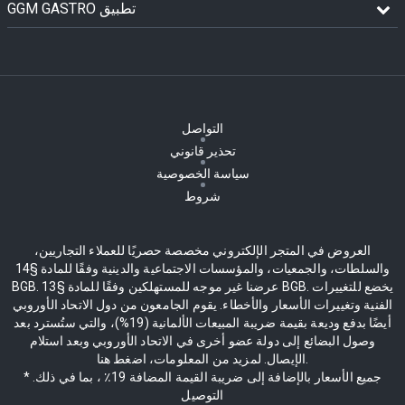
GGM GASTRO تطبيق
التواصل
تحذير قانوني
سياسة الخصوصية
شروط
العروض في المتجر الإلكتروني مخصصة حصريًا للعملاء التجاريين،
والسلطات، والجمعيات، والمؤسسات الاجتماعية والدينية وفقًا للمادة §14
BGB. عرضنا غير موجه للمستهلكين وفقًا للمادة §13 BGB. يخضع للتغييرات
الفنية وتغييرات الأسعار والأخطاء. يقوم الجامعون من دول الاتحاد الأوروبي
أيضًا بدفع وديعة بقيمة ضريبة المبيعات الألمانية (19%)، والتي ستُسترد بعد
وصول البضائع إلى دولة عضو أخرى في الاتحاد الأوروبي وبعد استلام
الإيصال. لمزيد من المعلومات، اضغط هنا.
* جميع الأسعار بالإضافة إلى ضريبة القيمة المضافة 19٪ ، بما في ذلك.
التوصيل