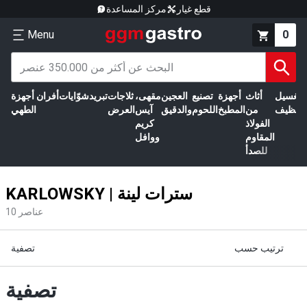
قطع غيار
مركز المساعدة
Menu
0
الغسيل
أثاث
أجهزة
تصنيع
العجين
مقهى،
ثلاجات
تبريد
شوّايات
أفران
أجهزة
التنظيف
من
المطبخ
اللحوم
والدقيق
آيس
العرض
الطهي
الفولاذ
كريم
المقاوم
ووافل
للصدأ
KARLOWSKY | سترات لينة
عناصر
10
ترتيب حسب
تصفية
تصفية