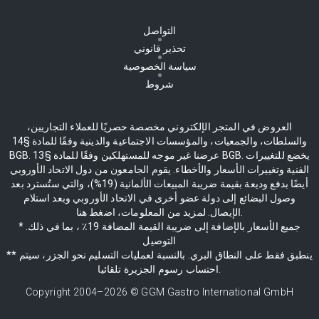
التواصل
تحذير قانوني
سياسة الخصوصية
شروط
العروض في المتجر الإلكتروني مخصصة حصريًا للعملاء التجاريين،
والسلطات، والجمعيات، والمؤسسات الاجتماعية والدينية وفقًا للمادة §14
BGB. عرضنا غير موجه للمستهلكين وفقًا للمادة §13 BGB. يخضع للتغييرات
الفنية وتغييرات الأسعار والأخطاء. يقوم الجامعون من دول الاتحاد الأوروبي
أيضًا بدفع وديعة بقيمة ضريبة المبيعات الألمانية (19%)، والتي ستُسترد بعد
وصول البضائع إلى دولة عضو أخرى في الاتحاد الأوروبي وبعد استلام
الإيصال. لمزيد من المعلومات، اضغط هنا.
* جميع الأسعار بالإضافة إلى ضريبة القيمة المضافة 19٪ ، بما في ذلك.
التوصيل
** ينطبق فقط على النطاق البري. بالنسبة لعمليات التسليم نحو الجزر، سيتم
احتساب رسوم الجزيرة تلقائيا.
Copyright 2004–
2026
© GGM Gastro International GmbH