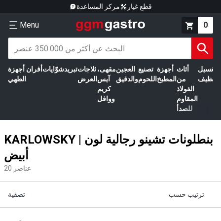
قطع غيار
مركز المساعدة
Menu
0
الغسيل
أثاث
أجهزة
تصنيع
العجين
مقهى،
ثلاجات
تبريد
شوّايات
أفران
أجهزة
التنظيف
من
المطبخ
اللحوم
والدقيق
آيس
العرض
الطهي
الفولاذ
كريم
المقاوم
ووافل
للصدأ
KARLOWSKY | بنطلونات تشينو رجالية لون
أبيض
عناصر
20
ترتيب حسب
تصفية