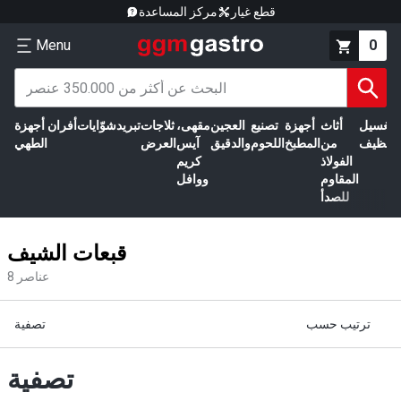
قطع غيار
مركز المساعدة
Menu
0
الغسيل
أثاث
أجهزة
تصنيع
العجين
مقهى،
ثلاجات
تبريد
شوّايات
أفران
أجهزة
التنظيف
من
المطبخ
اللحوم
والدقيق
آيس
العرض
الطهي
الفولاذ
كريم
المقاوم
ووافل
للصدأ
قبعات الشيف
عناصر
8
ترتيب حسب
تصفية
تصفية