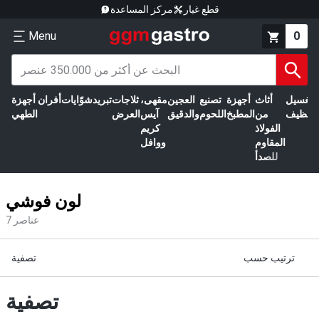
قطع غيار
مركز المساعدة
Menu
0
الغسيل
أثاث
أجهزة
تصنيع
العجين
مقهى،
ثلاجات
تبريد
شوّايات
أفران
أجهزة
التنظيف
من
المطبخ
اللحوم
والدقيق
آيس
العرض
الطهي
الفولاذ
كريم
المقاوم
ووافل
للصدأ
لون فوشي
عناصر
7
ترتيب حسب
تصفية
تصفية