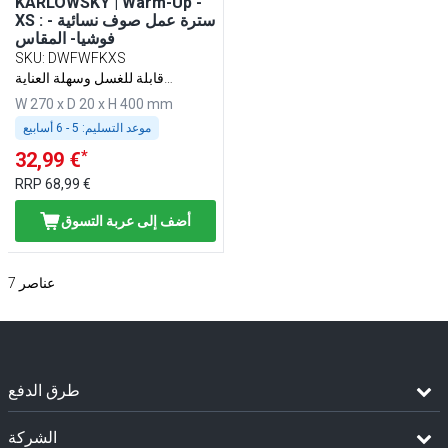
KARLOWSKY | Warm-Up -
XS : سترة عمل صوف نسائية -
فوشيا- المقاس
SKU
:
DWFWFKXS
قابلة للغسل وسهلة العناية
ومستدامة
W 270 x D 20 x H 400 mm
موعد التسليم:
5 - 6 أسابيع
*
32,99 €
RRP
68,99 €
أضف إلى عربة التسوق
عناصر
7
طرق الدفع
الشركة