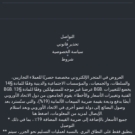
التواصل
تحذير قانوني
سياسة الخصوصية
شروط
العروض في المتجر الإلكتروني مخصصة حصريًا للعملاء التجاريين،
والسلطات، والجمعيات، والمؤسسات الاجتماعية والدينية وفقًا للمادة §14
BGB. عرضنا غير موجه للمستهلكين وفقًا للمادة §13 BGB. يخضع للتغييرات
الفنية وتغييرات الأسعار والأخطاء. يقوم الجامعون من دول الاتحاد الأوروبي
أيضًا بدفع وديعة بقيمة ضريبة المبيعات الألمانية (19%)، والتي ستُسترد بعد
وصول البضائع إلى دولة عضو أخرى في الاتحاد الأوروبي وبعد استلام
الإيصال. لمزيد من المعلومات، اضغط هنا.
* جميع الأسعار بالإضافة إلى ضريبة القيمة المضافة 19٪ ، بما في ذلك.
التوصيل
** ينطبق فقط على النطاق البري. بالنسبة لعمليات التسليم نحو الجزر، سيتم