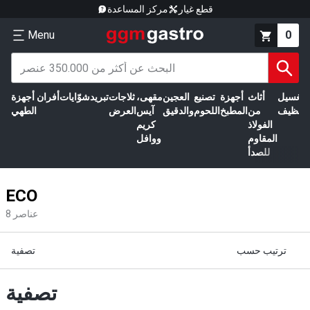
قطع غيار
مركز المساعدة
Menu
0
الغسيل
أثاث
أجهزة
تصنيع
العجين
مقهى،
ثلاجات
تبريد
شوّايات
أفران
أجهزة
التنظيف
من
المطبخ
اللحوم
والدقيق
آيس
العرض
الطهي
الفولاذ
كريم
المقاوم
ووافل
للصدأ
ECO
عناصر
8
ترتيب حسب
تصفية
تصفية