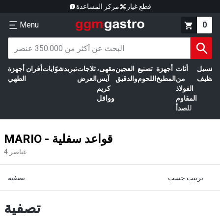
قطع غيار
مركز المساعدة
Menu
0
الغسيل
أثاث
أجهزة
تصنيع
العجين
مقهى،
ثلاجات
تبريد
شوّايات
أفران
أجهزة
التنظيف
من
المطبخ
اللحوم
والدقيق
آيس
العرض
الطهي
الفولاذ
كريم
المقاوم
ووافل
للصدأ
MARIO - قواعد سفلية
عناصر
4
ترتيب حسب
تصفية
تصفية