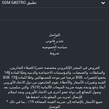
GGM GASTRO تطبيق
التواصل
تحذير قانوني
سياسة الخصوصية
شروط
العروض في المتجر الإلكتروني مخصصة حصريًا للعملاء التجاريين،
والسلطات، والجمعيات، والمؤسسات الاجتماعية والدينية وفقًا للمادة §14
BGB. عرضنا غير موجه للمستهلكين وفقًا للمادة §13 BGB. يخضع للتغييرات
الفنية وتغييرات الأسعار والأخطاء. يقوم الجامعون من دول الاتحاد الأوروبي
أيضًا بدفع وديعة بقيمة ضريبة المبيعات الألمانية (19%)، والتي ستُسترد بعد
وصول البضائع إلى دولة عضو أخرى في الاتحاد الأوروبي وبعد استلام
الإيصال. لمزيد من المعلومات، اضغط هنا.
* جميع الأسعار بالإضافة إلى ضريبة القيمة المضافة 19٪ ، بما في ذلك.
التوصيل