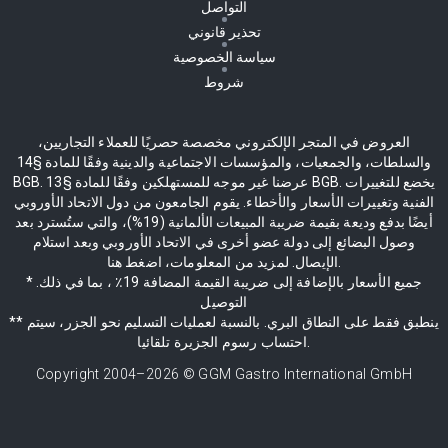
التواصل
تحذير قانوني
سياسة الخصوصية
شروط
العروض في المتجر الإلكتروني مخصصة حصريًا للعملاء التجاريين،
والسلطات، والجمعيات، والمؤسسات الاجتماعية والدينية وفقًا للمادة §14
BGB. عرضنا غير موجه للمستهلكين وفقًا للمادة §13 BGB. يخضع للتغييرات
الفنية وتغييرات الأسعار والأخطاء. يقوم الجامعون من دول الاتحاد الأوروبي
أيضًا بدفع وديعة بقيمة ضريبة المبيعات الألمانية (19%)، والتي ستُسترد بعد
وصول البضائع إلى دولة عضو أخرى في الاتحاد الأوروبي وبعد استلام
الإيصال. لمزيد من المعلومات، اضغط هنا.
* جميع الأسعار بالإضافة إلى ضريبة القيمة المضافة 19٪ ، بما في ذلك.
التوصيل
** ينطبق فقط على النطاق البري. بالنسبة لعمليات التسليم نحو الجزر، سيتم
احتساب رسوم الجزيرة تلقائيا.
Copyright 2004–
2026
© GGM Gastro International GmbH