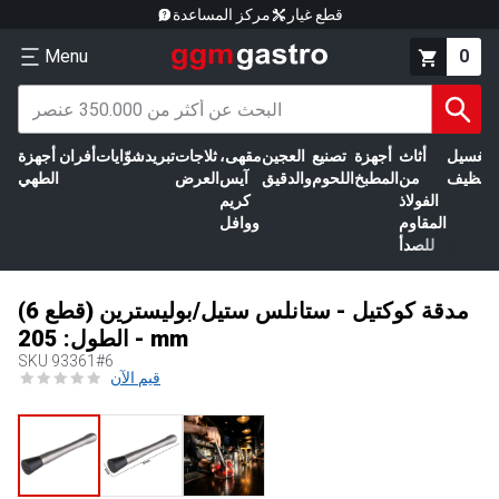
قطع غيار
مركز المساعدة
Menu
0
الغسيل
أثاث
أجهزة
تصنيع
العجين
مقهى،
ثلاجات
تبريد
شوّايات
أفران
أجهزة
التنظيف
من
المطبخ
اللحوم
والدقيق
آيس
العرض
الطهي
الفولاذ
كريم
المقاوم
ووافل
للصدأ
(6 قطع) مدقة كوكتيل - ستانلس ستيل/بوليسترين
- الطول: 205 mm
SKU
93361#6
قيم الآن