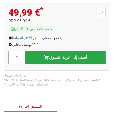
*
49,99 €
‏95.99 €
RRP
متوفر بالمخزون
:
3
-
5
أيام
يتضمن.
ضمان السعر الأكثر انخفاضا
**
توصيل مجاني**
أضف إلى عربة التسوق
شارك
مطبعة
‏59.49 €
* السعر الصافي | السعر الإجمالي شامل 19% ضريبة القيمة المضافة:
** قد تختلف الصورة قليلاً عن الأصل.
اكسسوارات
(
9
)