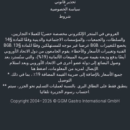
تحذير قانوني
سياسة الخصوصية
شروط
العروض في المتجر الإلكتروني مخصصة حصريًا للعملاء التجاريين،
والسلطات، والجمعيات، والمؤسسات الاجتماعية والدينية وفقًا للمادة §14
BGB. عرضنا غير موجه للمستهلكين وفقًا للمادة §13 BGB. يخضع للتغييرات
الفنية وتغييرات الأسعار والأخطاء. يقوم الجامعون من دول الاتحاد الأوروبي
أيضًا بدفع وديعة بقيمة ضريبة المبيعات الألمانية (19%)، والتي ستُسترد بعد
وصول البضائع إلى دولة عضو أخرى في الاتحاد الأوروبي وبعد استلام
الإيصال. لمزيد من المعلومات، اضغط هنا.
* جميع الأسعار بالإضافة إلى ضريبة القيمة المضافة 19٪ ، بما في ذلك.
التوصيل
** ينطبق فقط على النطاق البري. بالنسبة لعمليات التسليم نحو الجزر، سيتم
احتساب رسوم الجزيرة تلقائيا.
Copyright 2004–
2026
© GGM Gastro International GmbH