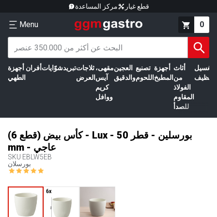
قطع غيار
مركز المساعدة
Menu
0
الغسيل
أثاث
أجهزة
تصنيع
العجين
مقهى،
ثلاجات
تبريد
شوّايات
أفران
أجهزة
التنظيف
من
المطبخ
اللحوم
والدقيق
آيس
العرض
الطهي
الفولاذ
كريم
المقاوم
ووافل
للصدأ
(6 قطع) كأس بيض - Lux - بورسلين - قطر 50
mm - عاجي
SKU
EBLW5EB
بورسلان