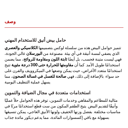
وصف
حامل بيض أنيق للاستخدام المهني
تتميز حوامل البيض هذه من سلسلة لوكس بتصميمها
الكلاسيكي والعصري
الذي يضفي لمسة أنيقة في أي بيئة. مصنوعة من
البورسلان
عالي الجودة،
فهي ليست متينة فحسب، بل أيضًا
ثابتة اللون ومقاومة للروائح
، مما يضمن
استخدامًا طويل الأمد. كما أن
مقاومتها للحرارة حتى 300 درجة مئوية
تتيح
استخدامًا متعدد الأغراض، حيث يمكن وضعها في الميكروويف والفرن على
حد سواء. بالإضافة إلى ذلك، فهي
صالحة للغسل في غسالة الصحون
، مما
يسهل عملية التنظيف اليومية.
استخدامات متعددة في مجال الضيافة والتموين
مثالية للمطاعم والمقاهي وخدمات التموين، توفر هذه الحوامل حلاً عمليًا
وأنيقًا لتقديم البيض. يتيح الطقم المكون من ست قطع استخدامًا مرنًا في
مناسبات مختلفة. بفضل وزنها الخفيف ولونها الأنيق العاجي، يمكن تنسيقها
بسهولة مع باقي إكسسوارات المائدة، مما يدعم ديكور مائدة جذاب.