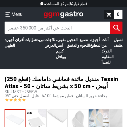
قطع غيار
مركز المساعدة
Menu
0
الغسيل
أثاث
أجهزة
تصنيع
العجين
مقهى،
ثلاجات
تبريد
شوّايات
أفران
أجهزة
التنظيف
من
المطبخ
اللحوم
والدقيق
آيس
العرض
الطهي
الفولاذ
كريم
المقاوم
ووافل
للصدأ
(250 قطع) منديل مائدة قماشي داماسك Tessin
Atlas - بشريط ساتان - 50 x 50 cm - أبيض
SKU
MSTH2555W
بحافة حرير الساتان - قطن ممشط 100% - قابل للغسل حتى °95