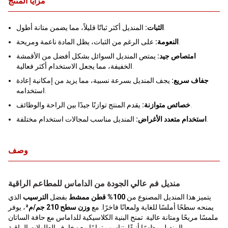
مزايا المنتج
المنديل أكثر ثباتًا قليلاً، مما يضمن متانة أطول.
الثبات:
على الرغم من الثبات، يظل المادة ناعمة ومريحة.
النعومة:
امتصاص جيد:
يمتص المنديل السوائل بشكل أفضل من الأقمشة
الخفيفة، مما يجعل الاستخدام أكثر فعالية.
جفاف سريع:
يجف المنديل بسرعة نسبية، مما يزيد من إمكانية إعادة
استخدامه.
يقدم المنتج توازنًا جيدًا بين الراحة والوظائف.
خصائص متوازنة:
المنديل مناسب لمجالات استخدام مختلفة.
استخدام متعدد الأغراض:
وصف
منديل فم عالي الجودة من الداماس للمطاعم الراقية
يتميز هذا المنديل المصنوع من
100% قطن ممشط
بفضل
الترسيب
الذي
يمنحه سطحًا أملسًا للغاية ولمعانًا فاخرًا. مع
وزن سطح 210 جم/م²
، يوفر
ملمسًا مريحًا ومتانة عالية. تمنح البنية الكلاسيكية للداماس مع حافة الساتان
المنديل مظهرًا أنيقًا يتناسب تمامًا مع زخارف الطاولات الراقية.