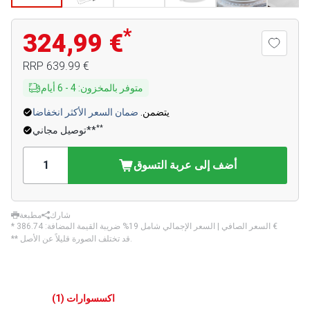
*
324,99 €
‏639.99 €
RRP
متوفر بالمخزون
:
4
-
6
أيام
يتضمن.
ضمان السعر الأكثر انخفاضا
**
توصيل مجاني**
أضف إلى عربة التسوق
شارك
مطبعة
‏386.74 €
* السعر الصافي | السعر الإجمالي شامل 19% ضريبة القيمة المضافة:
** قد تختلف الصورة قليلاً عن الأصل.
اكسسوارات
(
1
)