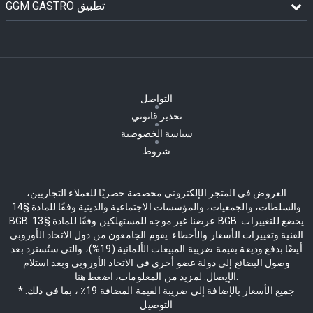
GGM GASTRO تطبيق
التواصل
تحذير قانوني
سياسة الخصوصية
شروط
العروض في المتجر الإلكتروني مخصصة حصريًا للعملاء التجاريين،
والسلطات، والجمعيات، والمؤسسات الاجتماعية والدينية وفقًا للمادة §14
BGB. عرضنا غير موجه للمستهلكين وفقًا للمادة §13 BGB. يخضع للتغييرات
الفنية وتغييرات الأسعار والأخطاء. يقوم الجامعون من دول الاتحاد الأوروبي
أيضًا بدفع وديعة بقيمة ضريبة المبيعات الألمانية (19%)، والتي ستُسترد بعد
وصول البضائع إلى دولة عضو أخرى في الاتحاد الأوروبي وبعد استلام
الإيصال. لمزيد من المعلومات، اضغط هنا.
* جميع الأسعار بالإضافة إلى ضريبة القيمة المضافة 19٪ ، بما في ذلك.
التوصيل